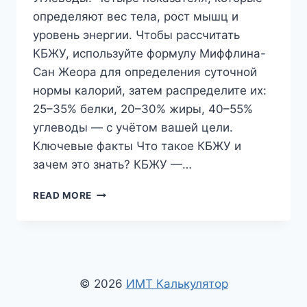
определяют вес тела, рост мышц и
уровень энергии. Чтобы рассчитать
КБЖУ, используйте формулу Миффлина-
Сан Жеора для определения суточной
нормы калорий, затем распределите их:
25–35% белки, 20–30% жиры, 40–55%
углеводы — с учётом вашей цели.
Ключевые факты Что такое КБЖУ и
зачем это знать? КБЖУ —…
КАК
READ MORE
РАССЧИТАТЬ
КБЖУ:
КАЛОРИИ,
БЕЛКИ,
ЖИРЫ
И
© 2026
ИМТ Калькулятор
УГЛЕВОДЫ